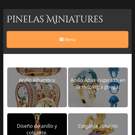
Pinelas Miniatures
Menú
Anillo Alhambra
Anillo Atlas inspirado en
la mitología griega.
Diseño de anillo y
Colgante conejito
colgante.