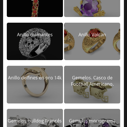
Anillo diamantes
Anillo Volcan
Anillo delfines en oro 14k
Gemelos. Casco de
Football Americano.
Gemelos bulldog Francés
Gemelos monograma